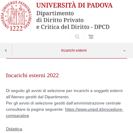
SEARCH
Incarichi esterni
Skip
Didattica
Apri menu
to
Incarichi esterni 2022
content
Didattica Post Lauream
Di seguito gli avvisi di selezione per incarichi a soggetti esterni
all’Ateneo gestiti dal Dipartimento.
Ricerca
Per gli avvisi di selezione gestiti dall’amministrazione centrale
consultare la pagina seguente:
https://www.unipd.it/procedure-
Altre tipologie
comparative
.
Didattica