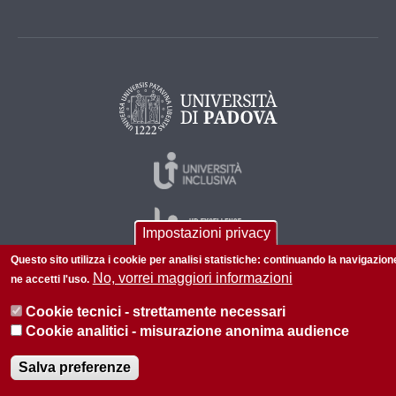
Impostazioni privacy
Questo sito utilizza i cookie per analisi statistiche: continuando la navigazion
No, vorrei maggiori informazioni
ne accetti l'uso.
© 2026 Università di Padova - Tutti i diritti riservati
Cookie tecnici - strettamente necessari
P.I. 00742430283 C.F. 80006480281
Cookie analitici - misurazione anonima audience
Informazioni sul sito
Privacy
Salva preferenze