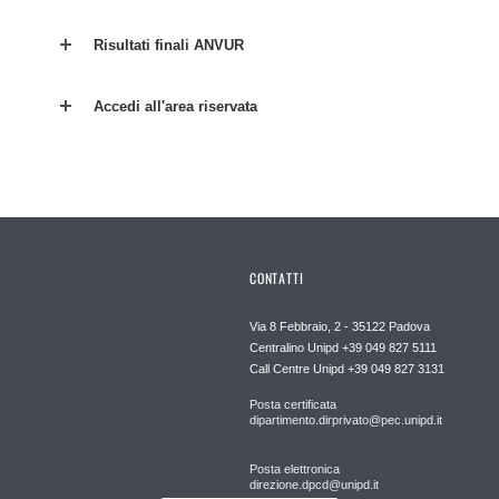
Risultati finali ANVUR
Accedi all'area riservata
CONTATTI
Via 8 Febbraio, 2 - 35122 Padova
Centralino Unipd +39 049 827 5111
Call Centre Unipd +39 049 827 3131
Posta certificata
dipartimento.dirprivato@pec.unipd.it
Posta elettronica
direzione.dpcd@unipd.it