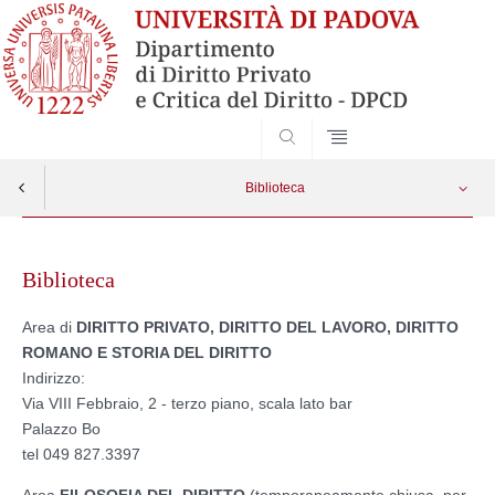
SEARCH
Biblioteca
Skip
Le biblioteche per gli studenti
Apri menu
to
Biblioteca
content
Area di
DIRITTO PRIVATO, DIRITTO DEL LAVORO,
DIRITTO
ROMANO E STORIA DEL DIRITTO
Indirizzo:
Via VIII Febbraio, 2 - terzo piano, scala lato bar
Palazzo Bo
tel 049 827.3397
Area
FILOSOFIA DEL DIRITTO
(temporaneamente chiusa, per