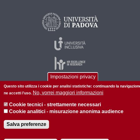
Impostazioni privacy
Questo sito utilizza i cookie per analisi statistiche: continuando la navigazion
© 2026 Università di Padova - Tutti i diritti riservati
No, vorrei maggiori informazioni
ne accetti l'uso.
P.I. 00742430283 C.F. 80006480281
Cookie tecnici - strettamente necessari
Informazioni sul sito
Privacy
Cookie analitici - misurazione anonima audience
Salva preferenze