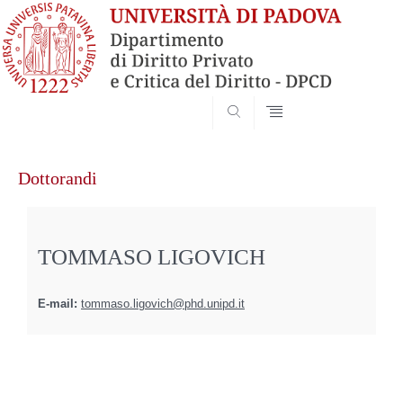
SEARCH
Vai
al
Dottorandi
contenuto
TOMMASO LIGOVICH
E-mail:
tommaso.ligovich@phd.unipd.it